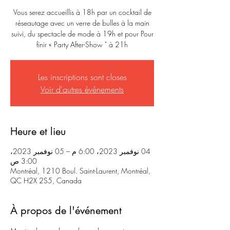
Vous serez accueillis à 18h par un cocktail de
réseautage avec un verre de bulles à la main
suivi, du spectacle de mode à 19h et pour Pour
finir « Party After-Show " à 21h
Les inscriptions sont closes
Voir d'autres événements
Heure et lieu
04 نوفمبر 2023، 6:00 م – 05 نوفمبر 2023،
3:00 ص
Montréal, 1210 Boul. Saint-Laurent, Montréal,
QC H2X 2S5, Canada
À propos de l'événement