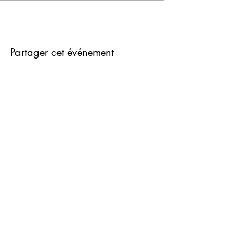
Partager cet événement
في ما يخص
مدونة او مذكرة
اتصل
تسوق
الوظائف