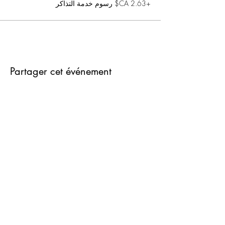
+‏2.63 CA$ رسوم خدمة التذاكر
Partager cet événement
في ما يخص
مدونة او مذكرة
اتصل
تسوق