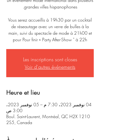
un événement mode international dans plusieurs
Vous serez accueillis à 19h30 par un cocktail
de réseautage avec un verre de bulles à la
main, suivi du spectacle de mode à 21h00 et
pour Pour finir « Party After-Show " à 22h
Les inscriptions sont closes
Voir d'autres événements
Heure et lieu
04 نوفمبر 2023، 7:30 م – 05 نوفمبر 2023،
3:00 ص
1210 Boul. Saint-Laurent, Montréal, QC H2X
2S5, Canada