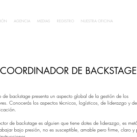
IÓN
AGENCIA
MEDIAS
REGISTRO
NUESTRA OFICINA
COORDINADOR DE BACKSTAGE
so de backstage presenta un aspecto global de la gestión de los
res. Conocerás los aspectos técnicos, logísticos, de liderazgo y de
cación.
ector de backstage es alguien que tiene dotes de liderazgo, es met
abajar bajo presión, no es susceptible, amable pero firme, claro y 
instrucciones.