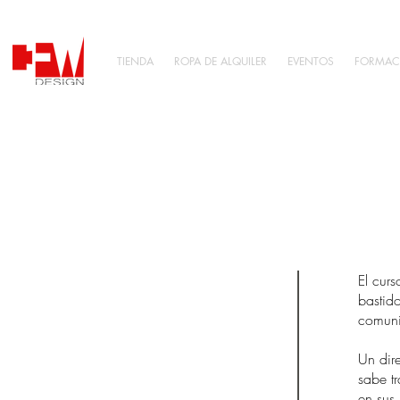
TIENDA
ROPA DE ALQUILER
EVENTOS
FORMAC
El cur
bastido
comuni
Un dir
sabe tr
en sus 