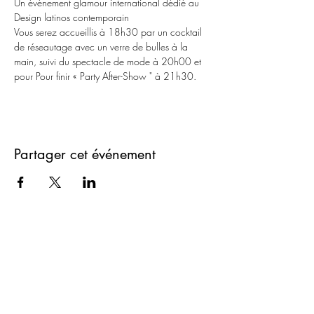
Un événement glamour international dédié au 
Design latinos contemporain
Vous serez accueillis à 18h30 par un cocktail 
de réseautage avec un verre de bulles à la 
main, suivi du spectacle de mode à 20h00 et 
pour Pour finir « Party After-Show " à 21h30.
Partager cet événement
A proposito
Apurarse