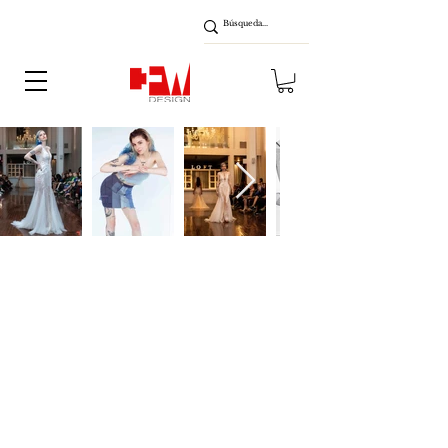
A proposito
Apurarse
Contactar